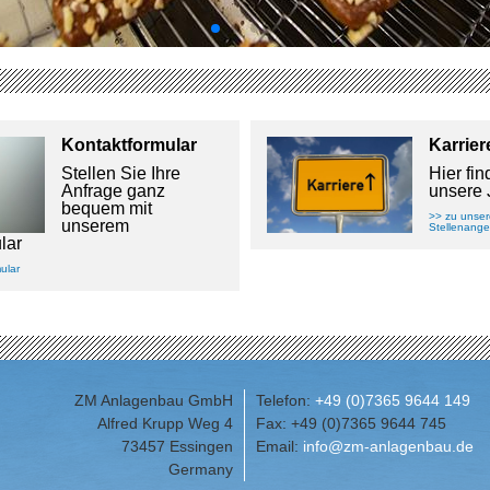
Kontaktformular
Karrier
Stellen Sie Ihre
Hier fi
Anfrage ganz
unsere
bequem mit
>> zu unse
unserem
Stellenang
lar
ular
ZM Anlagenbau GmbH
Telefon:
+49 (0)7365 9644 149
Alfred Krupp Weg 4
Fax: +49 (0)7365 9644 745
73457 Essingen
Email:
info@zm-anlagenbau.de
Germany