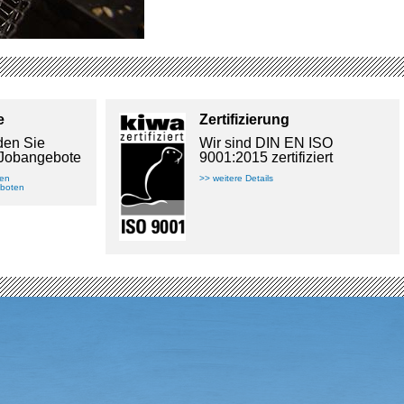
e
Zertifizierung
nden Sie
Wir sind DIN EN ISO
 Jobangebote
9001:2015 zertifiziert
ren
>> weitere Details
eboten