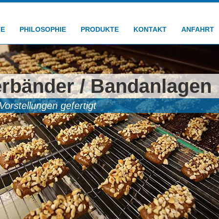
TE
PHILOSOPHIE
PRODUKTE
KONTAKT
ANFAHRT
rbänder / Bandanlagen
Vorstellungen gefertigt